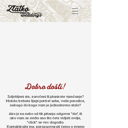
Dobro došli!
Zaljubljeni ste, zaručeni ili planirate vjenčanje?
Možda trebate lijepi portret sebe, vaše porodice,
nekoga do koga vam je jednostavno stalo?
Ako je na neko od tih pitanja odgovor "da", ili
ako vam se sviđa ono što ćete vidjeti ovdje,
*click* se vec dogodio.
Kontaktirajte me, porazgovarati ćemo o svemu